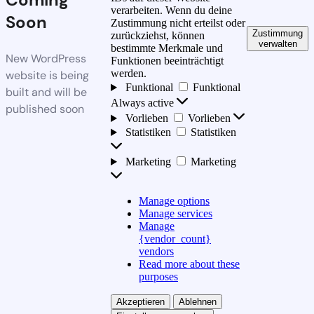
verarbeiten. Wenn du deine
Soon
Zustimmung nicht erteilst oder
Zustimmung
zurückziehst, können
verwalten
bestimmte Merkmale und
New WordPress
Funktionen beeinträchtigt
werden.
website is being
Funktional
Funktional
built and will be
Always active
published soon
Vorlieben
Vorlieben
Statistiken
Statistiken
Marketing
Marketing
Manage options
Manage services
Manage
{vendor_count}
vendors
Read more about these
purposes
Akzeptieren
Ablehnen