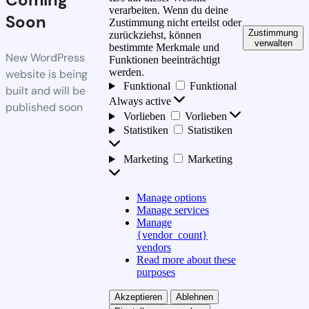
verarbeiten. Wenn du deine
Soon
Zustimmung nicht erteilst oder
Zustimmung
zurückziehst, können
verwalten
bestimmte Merkmale und
New WordPress
Funktionen beeinträchtigt
werden.
website is being
Funktional
Funktional
built and will be
Always active
published soon
Vorlieben
Vorlieben
Statistiken
Statistiken
Marketing
Marketing
Manage options
Manage services
Manage
{vendor_count}
vendors
Read more about these
purposes
Akzeptieren
Ablehnen